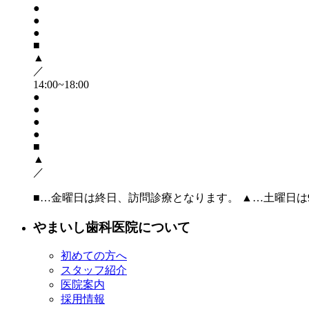
●
●
●
■
▲
／
14:00~18:00
●
●
●
●
■
▲
／
■
…金曜日は終日、訪問診療となります。
▲
…土曜日は9:
やまいし歯科医院について
初めての方へ
スタッフ紹介
医院案内
採用情報