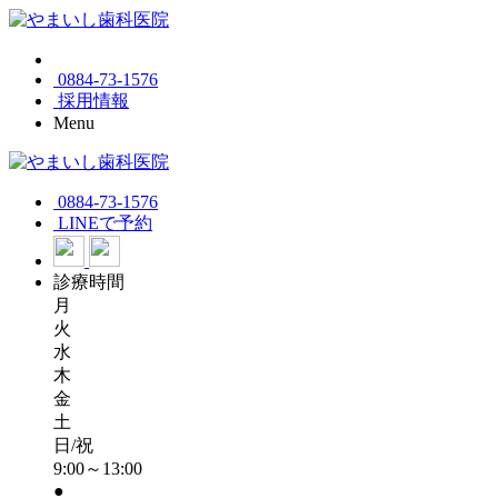
0884-73-1576
採用情報
Menu
0884-73-1576
LINEで予約
診療時間
月
火
水
木
金
土
日/祝
9:00～13:00
●