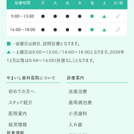
診療時間
月
火
水
木
金
土
日/祝
9:00～13:00
●
●
●
●
■
▲
／
14:00～18:00
●
●
●
●
■
▲
／
■
…金曜日は終日、訪問診療となります。
▲
…土曜日は9:00～13:00／14:00～16:00となります。2024年
12月以降は9:00～14:00（休憩なし）となります。
やまいし歯科医院について
診療案内
初めての方へ
虫歯治療
スタッフ紹介
歯周病治療
医院案内
小児歯科
採用情報
入れ歯
新着情報